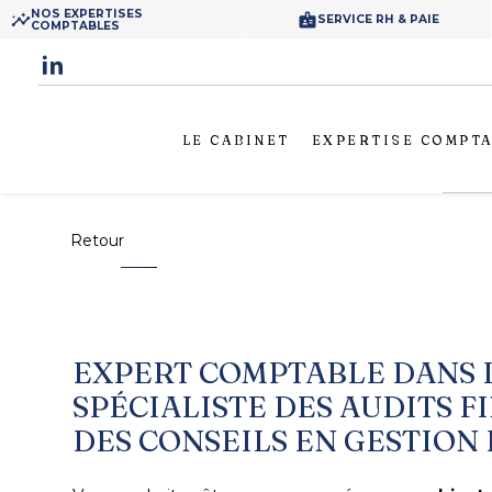
Panneau de gestion des cookies
NOS EXPERTISES
insights
badge
SERVICE RH & PAIE
COMPTABLES
LE CABINET
EXPERTISE COMPT
Retour
EXPERT
COMPTABLE DANS L
SPÉCIALISTE DES AUDITS F
DES CONSEILS EN GESTION