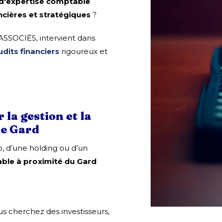
 d'expertise comptable
ncières et stratégiques
?
 ASSOCIÉS, intervient dans
udits financiers
rigoureux et
la gestion et la
le Gard
p, d’une holding ou d’un
ble à proximité du Gard
us cherchez des investisseurs,