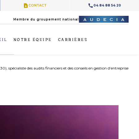
contact_page
call
CONTACT
04 84 88 54 20
Membre du groupement national
EIL
NOTRE ÉQUIPE
CARRIÈRES
), spécialiste des audits financiers et des conseils en gestion d’entreprise