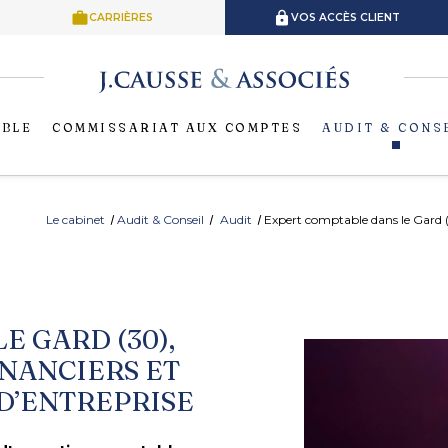
work
lock
CARRIÈRES
VOS ACCÈS CLIENT
ABLE
COMMISSARIAT AUX COMPTES
AUDIT & CONS
Le cabinet
Audit & Conseil
Audit
Expert comptable dans le Gard (30
E GARD (30),
INANCIERS ET
 D’ENTREPRISE