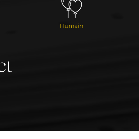
Humain
ct