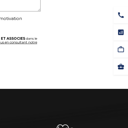
call
 motivation
analytics
 ET ASSOCIES
dans le
lus en consultant notre
work_outline
business_center