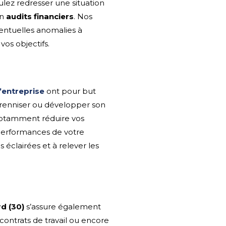
lez redresser une situation
en
audits financiers
. Nos
entuelles anomalies à
vos objectifs.
’entreprise
ont pour but
pérenniser ou développer son
notamment réduire vos
s performances de votre
 éclairées et à relever les
d (30)
s’assure également
 contrats de travail ou encore