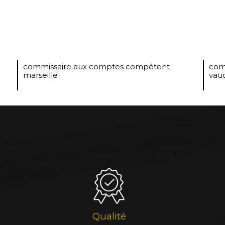
commissaire aux comptes compétent
com
marseille
vau
Qualité