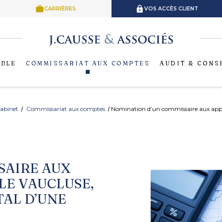
work
lock
CARRIÈRES
VOS ACCÈS CLIENT
ABLE
COMMISSARIAT AUX COMPTES
AUDIT & CONS
cabinet
Commissariat aux comptes
Nomination d’un commissaire aux appor
SAIRE AUX
LE VAUCLUSE,
TAL D’UNE