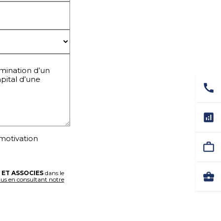
call
analytics
 motivation
work_outline
 ET ASSOCIES
dans le
business_center
lus en consultant notre