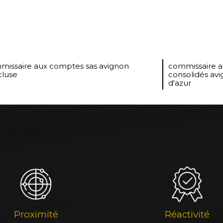
missaire aux comptes sas avignon
commissaire a
cluse
consolidés av
d'azur
Proximité
Réactivité