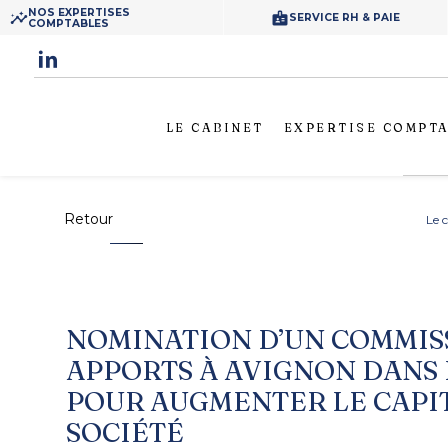
Panneau de gestion des cookies
NOS EXPERTISES
insights
badge
SERVICE RH & PAIE
COMPTABLES
LE CABINET
EXPERTISE COMPT
Retour
Le 
NOMINATION
D’UN COMMIS
APPORTS À AVIGNON DANS 
POUR AUGMENTER LE CAPI
SOCIÉTÉ