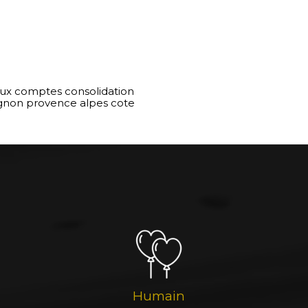
ux comptes consolidation
ignon provence alpes cote
Humain